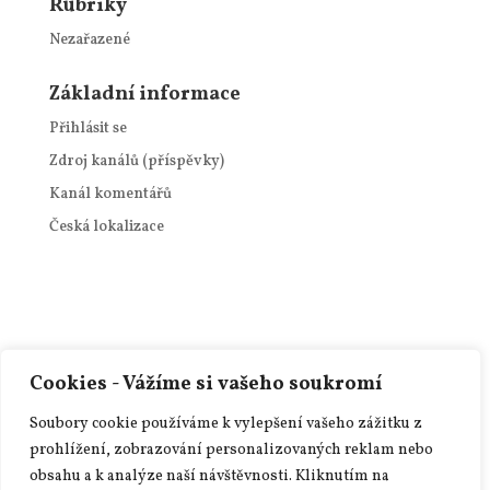
Rubriky
Nezařazené
Základní informace
Přihlásit se
Zdroj kanálů (příspěvky)
Kanál komentářů
Česká lokalizace
Cookies - Vážíme si vašeho soukromí
Copyright Schwarzenberský
Soubory cookie používáme k vylepšení vašeho zážitku z
panský dvůr | 2015 – 2025 /
VOP
prohlížení, zobrazování personalizovaných reklam nebo
a GDPR
obsahu a k analýze naší návštěvnosti.
Kliknutím na